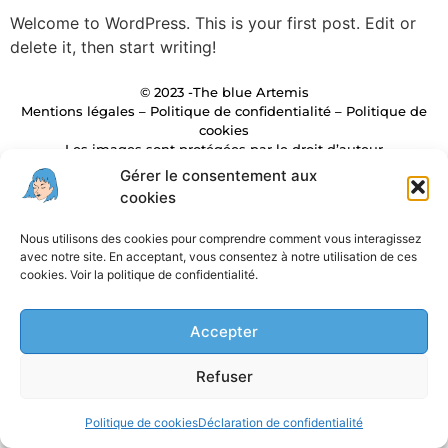
Welcome to WordPress. This is your first post. Edit or
delete it, then start writing!
© 2023 -The blue Artemis
Mentions légales –
Politique de confidentialité
–
Politique de
cookies
Les images sont protégées par le droit d’auteur
Made by
Marie Petit
Gérer le consentement aux
cookies
Nous utilisons des cookies pour comprendre comment vous interagissez
avec notre site. En acceptant, vous consentez à notre utilisation de ces
cookies. Voir la politique de confidentialité.
Accepter
Refuser
Politique de cookies
Déclaration de confidentialité